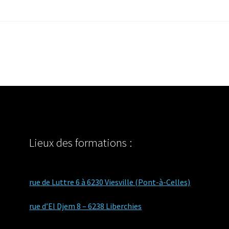
Lieux des formations :
rue de Luttre 6 à 6230 Viesville (Pont-à-Celles)
rue d’El Djem 8 – 6238 Liberchies