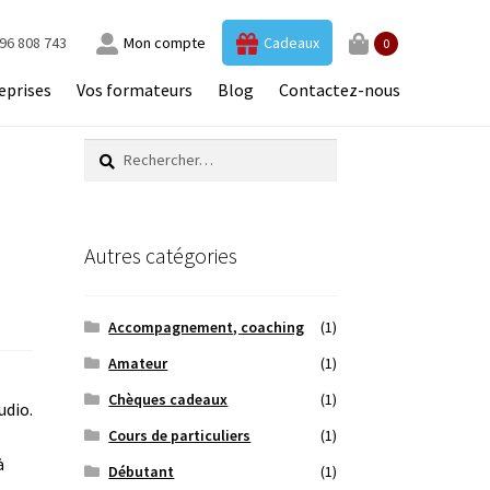
96 808 743
Mon compte
Cadeaux
0
eprises
Vos formateurs
Blog
Contactez-nous
Rechercher :
Autres catégories
Accompagnement, coaching
(1)
Amateur
(1)
Chèques cadeaux
(1)
udio.
Cours de particuliers
(1)
à
Débutant
(1)