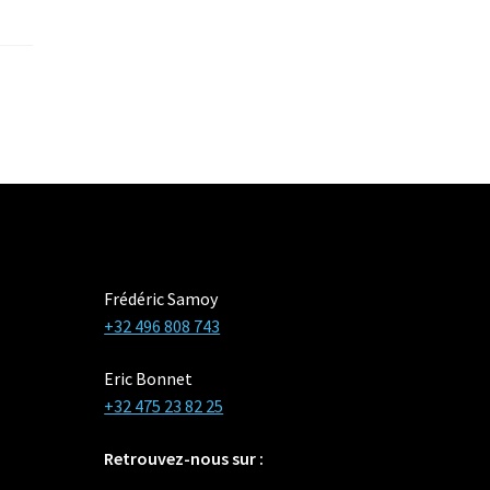
Frédéric Samoy
+32 496 808 743
Eric Bonnet
+32 475 23 82 25‬
Retrouvez-nous sur :