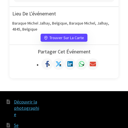
Lieu De L'événement
Baraque Michel Jalhay, Belgique, Baraque Michel, Jalhay,
4845, Belgique
Trouver Sur La Carte
Partager Cet Événement
Découvrir la
photographi
e
Se