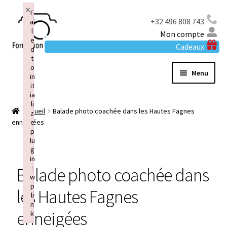
×
F
+32 496 808 743
ai
l
Mon compte
e
Cadeaux
d
t
o
Menu
in
it
ia
Accueil
li
Accueil
Balade photo coachée dans les Hautes Fagnes
z
e
enneigées
Cours particuliers
p
lu
g
Balades photo coachées
in
:
Balade photo coachée dans
w
Animalier
p
les Hautes Fagnes
li
Entreprises
n
enneigées
k
Failed to initialize plugin: wplink